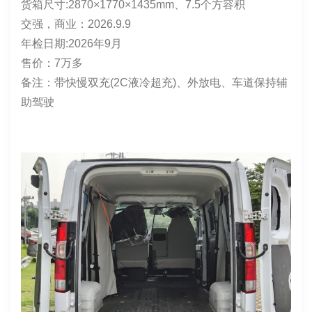
✨品牌型号:吉利V7E（五座客运版）
上牌时间: 2025年9月10日
表显里程：66374
电池度数：玄武51
续航:360KM
车身颜色：白
货箱尺寸:2870×1770×1435mm、7.5个方容积
交强，商业：2026.9.9
年检日期:2026年9月
售价：7万多
备注：带快慢双充(2C液冷超充)、外放电、车道保持辅
助驾驶