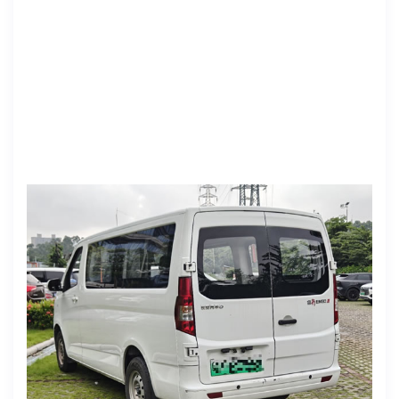
上牌时间: 2026年3月30日
表显里程:24801
电池度数:宁德41.86
续航:260-280左右
车身颜色：白
货箱尺寸:2800*1550*1350
年检日期:2027.3
交强、商业：2027.3.10
售价：6万多