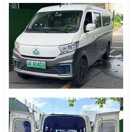
车身颜色：白
货箱尺寸:2830*1680*1365
年审：6年免审
交强、商业：26年9月18日
售价：7万多
备注：带2C超充，原车主改装音响听歌一流
✨品牌型号：长安跨越星V7（客运版）
上牌时间：2024年4月19日
表显里程：83062
电池度数：宁德时代41.86度
续航：250-260左右
车身颜色：白
货箱尺寸：2925*1505*1340