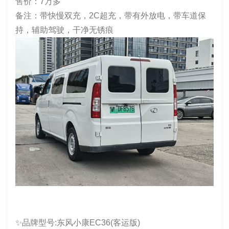
✨品牌型号：瑞驰R5（客运版）
上牌时间：2025年10月17日
表显里程：81171
电池度数：赣锋52
续航：300
车身颜色：白
货箱尺寸：2910*1740*1400
年检日期：2025.10
保险：双险2026.10.16
售价：7万多
备注：带快慢双充，2C超充，带有外放电，带车道保
持，辅助驾驶，干净无锈痕