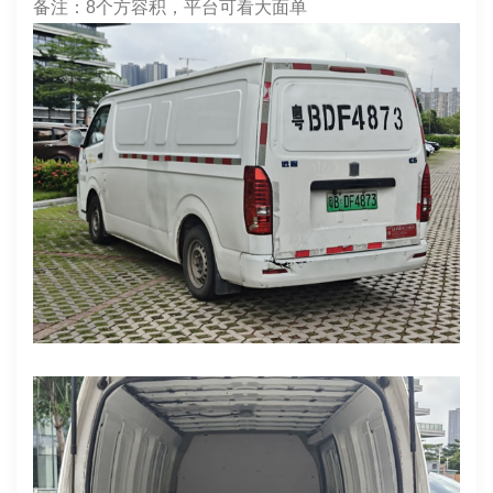
上牌时间：2022年7月28日
表显里程：137329
电池度数：宁德时代50
续航：200-220
车身颜色：白
货箱尺寸：3400*1550*1340
年检日期：2026.7
保险：双险 2026.9.1
售价：4万多
备注：8个方容积，平台可看大面单