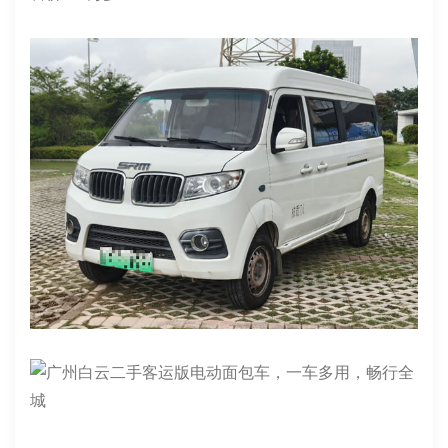
✨品牌型号:华晨鑫源X30L（客运版）
上牌时间: 2022年10月12日
表显里程:215463
电池度数:宁德时代41.86
续航:200-220左右
车身颜色：白色
货箱尺寸:2510*1476*1350
年检日期:2027年3月
交强：2026.10.10 商业：2026.10.11
售价：3万多