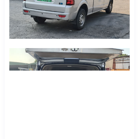
售价：3万多
备注:公司自用车,公里数小,没拉过一趟货,纯代步使用.
稀缺质保内东风小康EC36.