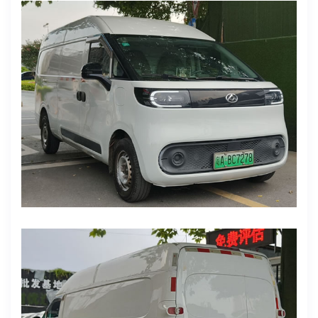
2026-7-14
✨品牌型号：大拿V1长轴高顶（货运版)
上牌时间: 2024年5月16日
表显里程：105649
电池度数：宁德时代51
续航：305
车身颜色：白色
货箱尺寸：3103x1704x1675mm