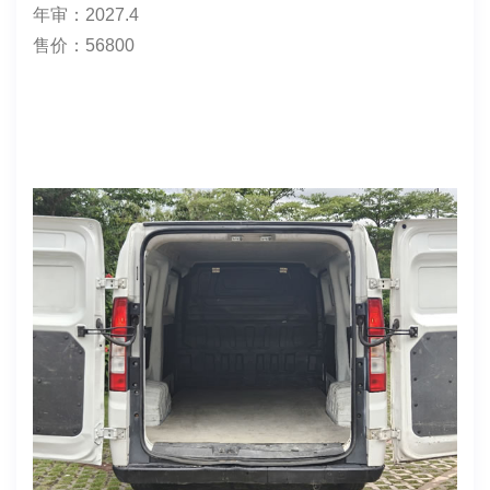
✨品牌型号:瑞驰EC75（货运版）
上牌时间：2024.4.24
表显里程：161538
电池度数：宁德时代41.86
续航：220-240左右
车身颜色：白色
货箱尺寸：2830*1740*1400
保险：2027.4.30
年审：2027.4
售价：56800