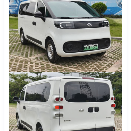
电池度数：上汽时代51
续航：350km
车身颜色：白色
货箱尺寸：2705*1774*1480
交强/商业：2026.8.14
年审：2026.8
售价：6万多