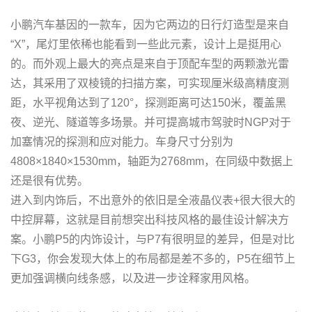
小鹏汽车基因的一款车，因为它两边的日行灯造型是来自
“X”，尾灯里依稀也能看到一些此元素，设计上是挺用心
的。而外观上最大的亮点是来自于顶配车型的两颗激光雷
达，其采用了双棱镜的扫描方案，可实现厘米级高精度测
距，水平视角达到了120°，探测距离可达150米，覆盖黑
夜、逆光、隧道等多场景。并可提高城市驾驶时NGP对于
加塞情况的探测和应对能力。车身尺寸分别为
4808×1840×1530mm，轴距为2768mm，在同级中数据上
还是很有优势。
进入到内饰后，不出意外的依旧是全液晶仪表+很大很大的
中控屏幕，这就是目前想突出科技风格的最佳设计解决方
案。小鹏P5的内饰设计，与P7有很明显的差异，但是对比
下G3，你会发现大体上的布局都是差不多的，P5在细节上
更加强调横向线条感，以及进一步诠释家用风格。