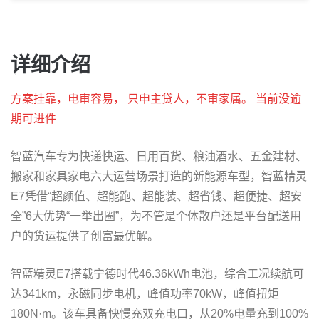
详细介绍
方案挂靠，电审容易， 只申主贷人，不审家属。 当前没逾
期可进件
智蓝汽车专为快递快运、日用百货、粮油酒水、五金建材、
搬家和家具家电六大运营场景打造的新能源车型，智蓝精灵
E7凭借“超颜值、超能跑、超能装、超省钱、超便捷、超安
全”6大优势“一举出圈”，为不管是个体散户还是平台配送用
户的货运提供了创富最优解。
智蓝精灵E7搭载宁德时代46.36kWh电池，综合工况续航可
达341km，永磁同步电机，峰值功率70kW，峰值扭矩
180N·m。该车具备快慢充双充电口，从20%电量充到100%