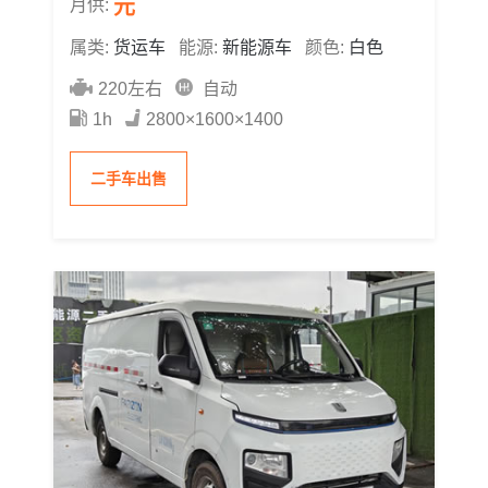
元
月供:
属类:
货运车
能源:
新能源车
颜色:
白色
220左右
自动
1h
2800×1600×1400
二手车出售