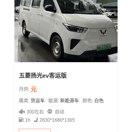
五菱扬光ev客运版
元
月供:
属类:
货运车
能源:
新能源车
颜色:
白色
300左右
自动
1h
2830*1680*1365