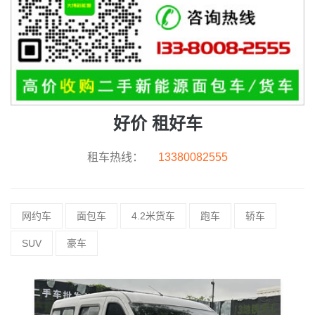
好价
租好车
租车热线：
13380082555
网约车
面包车
4.2米货车
跑车
轿车
SUV
豪车