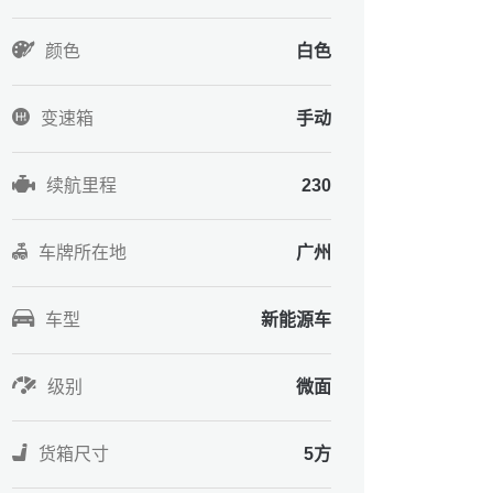
颜色
白色
变速箱
手动
续航里程
230
车牌所在地
广州
车型
新能源车
级别
微面
货箱尺寸
5方